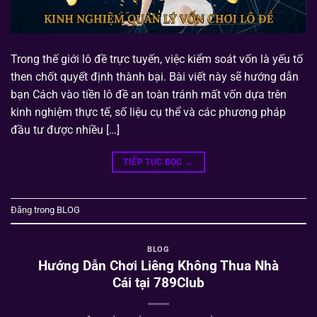
Trong thế giới lô đề trực tuyến, việc kiểm soát vốn là yếu tố
then chốt quyết định thành bại. Bài viết này sẽ hướng dẫn
bạn Cách vào tiền lô đề an toàn tránh mất vốn dựa trên
kinh nghiệm thực tế, số liệu cụ thể và các phương pháp
đầu tư được nhiều […]
TIẾP TỤC ĐỌC
→
Đăng trong
BLOG
BLOG
Hướng Dẫn Chơi Liêng Không Thua Nhà
Cái tại 789Club