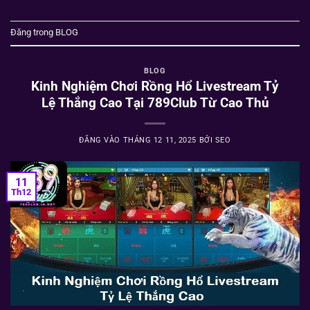
Đăng trong
BLOG
BLOG
Kinh Nghiệm Chơi Rồng Hổ Livestream Tỷ
Lệ Thắng Cao Tại 789Club Từ Cao Thủ
ĐĂNG VÀO
THÁNG 12 11, 2025
BỞI
SEO
11
Th12