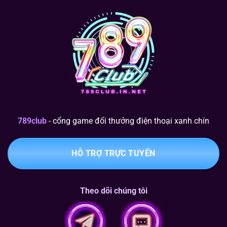
789club
- cổng game đổi thưởng điện thoại xanh chín
HỖ TRỢ TRỰC TUYẾN
Theo dõi chúng tôi