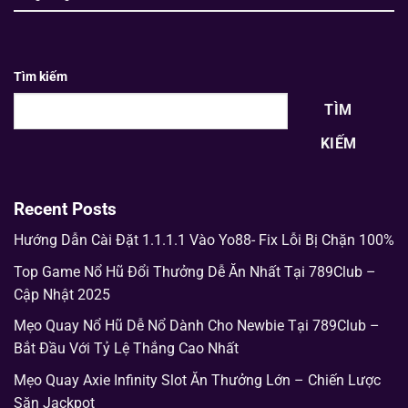
Tìm kiếm
TÌM
KIẾM
Recent Posts
Hướng Dẫn Cài Đặt 1.1.1.1 Vào Yo88- Fix Lỗi Bị Chặn 100%
Top Game Nổ Hũ Đổi Thưởng Dễ Ăn Nhất Tại 789Club –
Cập Nhật 2025
Mẹo Quay Nổ Hũ Dễ Nổ Dành Cho Newbie Tại 789Club –
Bắt Đầu Với Tỷ Lệ Thắng Cao Nhất
Mẹo Quay Axie Infinity Slot Ăn Thưởng Lớn – Chiến Lược
Săn Jackpot