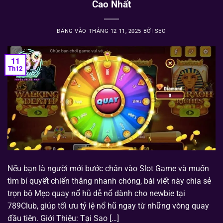
Cao Nhất
ĐĂNG VÀO
THÁNG 12 11, 2025
BỞI
SEO
11
Th12
Nếu bạn là người mới bước chân vào Slot Game và muốn
tìm bí quyết chiến thắng nhanh chóng, bài viết này chia sẻ
trọn bộ Mẹo quay nổ hũ dễ nổ dành cho newbie tại
789Club, giúp tối ưu tỷ lệ nổ hũ ngay từ những vòng quay
đầu tiên. Giới Thiệu: Tại Sao […]