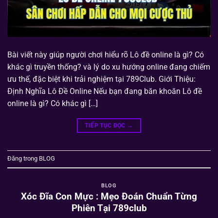
Bài viết này giúp người chơi hiểu rõ Lô đề online là gì? Có
khác gì truyền thống? và lý do xu hướng online đang chiếm
ưu thế, đặc biệt khi trải nghiệm tại 789Club. Giới Thiệu:
Định Nghĩa Lô Đề Online Nếu bạn đang băn khoăn Lô đề
online là gì? Có khác gì […]
TIẾP TỤC ĐỌC
→
Đăng trong
BLOG
BLOG
Xóc Đĩa Con Mực : Mẹo Đoán Chuẩn Từng
Phiên Tại 789club