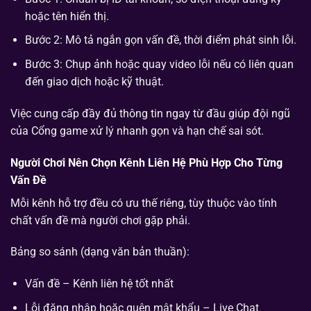
hoặc tên hiển thị.
Bước 2: Mô tả ngắn gọn vấn đề, thời điểm phát sinh lỗi.
Bước 3: Chụp ảnh hoặc quay video lỗi nếu có liên quan
đến giao dịch hoặc kỹ thuật.
Việc cung cấp đầy đủ thông tin ngay từ đầu giúp đội ngũ
của Cổng game xử lý nhanh gọn và hạn chế sai sót.
Người Chơi Nên Chọn Kênh Liên Hệ Phù Hợp Cho Từng
Vấn Đề
Mỗi kênh hỗ trợ đều có ưu thế riêng, tùy thuộc vào tính
chất vấn đề mà người chơi gặp phải.
Bảng so sánh (dạng văn bản thuần):
Vấn đề – Kênh liên hệ tốt nhất
Lỗi đăng nhập hoặc quên mật khẩu – Live Chat