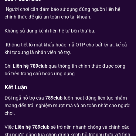
Người chơi cần đảm bảo sử dụng đúng nguồn liên hệ
chính thức để giữ an toàn cho tài khoản.
Không sử dụng kênh liên hệ từ bên thứ ba.
Không tiết lộ mật khẩu hoặc mã OTP cho bất kỳ ai, kể cả
khi tự xưng là nhân viên hỗ trợ.
Chỉ
Liên hệ 789club
qua thông tin chính thức được công
bố trên trang chủ hoặc ứng dụng.
Kết Luận
Đội ngũ hỗ trợ của
789club
luôn hoạt động liên tục nhằm
mang đến trải nghiệm mượt mà và an toàn nhất cho người
chơi.
Việc
Liên hệ 789club
sẽ trở nên nhanh chóng và chính xác
khi người dùng lựa chọn đúng kênh hỗ trợ phù hợp với tình