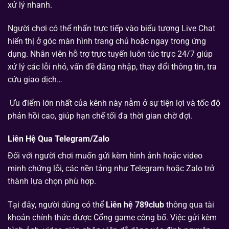
xử lý nhanh.
Người chơi có thể nhấn trực tiếp vào biểu tượng Live Chat
hiển thị ở góc màn hình trang chủ hoặc ngay trong ứng
dụng. Nhân viên hỗ trợ trực tuyến luôn túc trực 24/7 giúp
xử lý các lỗi nhỏ, vấn đề đăng nhập, thay đổi thông tin, tra
cứu giao dịch…
Ưu điểm lớn nhất của kênh này nằm ở sự tiện lợi và tốc độ
phản hồi cao, giúp hạn chế tối đa thời gian chờ đợi.
Liên Hệ Qua Telegram/Zalo
Đối với người chơi muốn gửi kèm hình ảnh hoặc video
minh chứng lỗi, các nền tảng như Telegram hoặc Zalo trở
thành lựa chọn phù hợp.
Tại đây, người dùng có thể
Liên hệ 789club
thông qua tài
khoản chính thức được Cổng game công bố. Việc gửi kèm