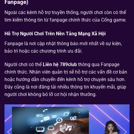
Fanpage)
Ngoài các kênh hỗ trợ truyền thống, người chơi còn có thể
tìm kiếm thông tin từ fanpage chính thức của Cổng game.
Hỗ Trợ Người Chơi Trên Nền Tảng Mạng Xã Hội
Fanpage là nơi cập nhật thông báo mới nhất về sự kiện,
bảo trì hoặc các chương trình ưu đãi.
Người chơi có thể
Liên hệ 789club
thông qua Fanpage
chính thức. Nhân viên quản trị sẽ hỗ trợ các vấn đề cơ bản
hoặc hướng dẫn chuyển đến kênh hỗ trợ chuyên sâu hơn.
Đây cũng là nơi đăng tải nhiều thông tin khuyến mãi, giúp
người chơi không bỏ lỡ cơ hội nhận thưởng.