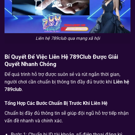
Liên hệ 789club qua mạng xã hội
Bí Quyết Để Việc Liên Hệ 789Club Được Giải
Quyết Nhanh Chóng
Để quá trình hỗ trợ được suôn sẻ và rút ngắn thời gian,
người chơi cần chuẩn bị thông tin đầy đủ trước khi
Liên hệ
789club
.
Tổng Hợp Các Bước Chuẩn Bị Trước Khi Liên Hệ
Chuẩn bị đầy đủ thông tin sẽ giúp đội ngũ hỗ trợ tiếp nhận
vấn đề nhanh và chính xác.
Bước 1: Chuẩn bị ID tài khoản, số điện thoại đăng ký