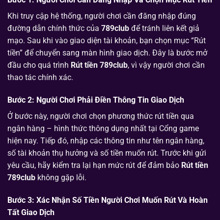
Khi truy cập hệ thống, người chơi cần đăng nhập đúng
đường dẫn chính thức của
789club
để tránh liên kết giả
mạo. Sau khi vào giao diện tài khoản, bạn chọn mục “Rút
tiền” để chuyển sang màn hình giao dịch. Đây là bước mở
đầu cho quá trình
Rút tiền 789club
, vì vậy người chơi cần
thao tác chính xác.
Bước 2: Người Chơi Phải Điền Thông Tin Giao Dịch
Ở bước này, người chơi chọn phương thức rút tiền qua
ngân hàng – hình thức thông dụng nhất tại Cổng game
hiện nay. Tiếp đó, nhập các thông tin như tên ngân hàng,
số tài khoản thụ hưởng và số tiền muốn rút. Trước khi gửi
yêu cầu, hãy kiểm tra lại hạn mức rút để đảm bảo
Rút tiền
789club
không gặp lỗi.
Bước 3: Xác Nhận Số Tiền Người Chơi Muốn Rút Và Hoàn
Tất Giao Dịch