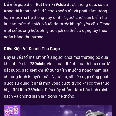
Để mỗi giao dịch
Rút tiền 789club
được thông qua, số dư
trong tài khoản phải đủ cho khoản rút và phải nằm trong
hạn mức mà hệ thống quy định. Người chơi cần kiểm tra
lại hạn mức tối thiểu và tối đa trước khi gửi yêu cầu. Trong
một số trường hợp, phí giao dịch có thể áp dụng tùy theo
ngân hàng thụ hưởng.
Điều Kiện Về Doanh Thu Cược
Đây là yếu tố mà rất nhiều người chơi mới thường bỏ qua
khi rút tiền tại
789club
. Việc hoàn thành doanh thu cược là
bắt buộc, đặc biệt khi sử dụng tiền thưởng hoặc tham gia
chương trình khuyến mãi. Ngoài ra, số tiền nạp cũng phải
được sử dụng ít nhất một vòng cược trước khi có thể thực
hiện
Rút tiền 789club
. Điều này nhằm đảm bảo tính minh
bạch và chống gian lận trong hệ thống.