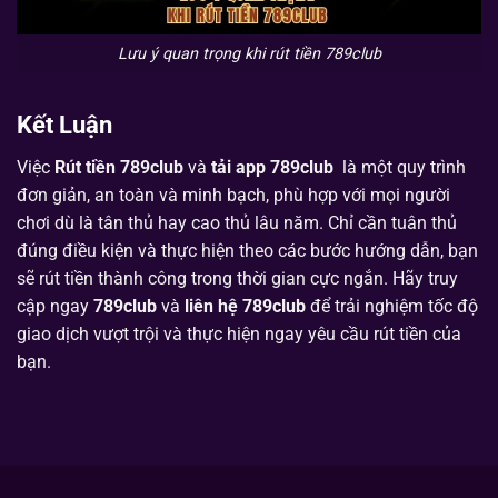
Lưu ý quan trọng khi rút tiền 789club
Kết Luận
Việc
Rút tiền 789club
và
tải app 789club
là một quy trình
đơn giản, an toàn và minh bạch, phù hợp với mọi người
chơi dù là tân thủ hay cao thủ lâu năm. Chỉ cần tuân thủ
đúng điều kiện và thực hiện theo các bước hướng dẫn, bạn
sẽ rút tiền thành công trong thời gian cực ngắn. Hãy truy
cập ngay
789club
và
liên hệ
789club
để trải nghiệm tốc độ
giao dịch vượt trội và thực hiện ngay yêu cầu rút tiền của
bạn.