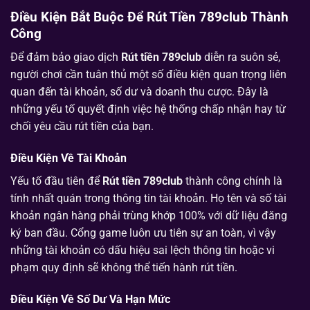
Điều Kiện Bắt Buộc Để Rút Tiền 789club Thành
Công
Để đảm bảo giao dịch
Rút tiền 789club
diễn ra suôn sẻ,
người chơi cần tuân thủ một số điều kiện quan trọng liên
quan đến tài khoản, số dư và doanh thu cược. Đây là
những yếu tố quyết định việc hệ thống chấp nhận hay từ
chối yêu cầu rút tiền của bạn.
Điều Kiện Về Tài Khoản
Yếu tố đầu tiên để
Rút tiền 789club
thành công chính là
tính nhất quán trong thông tin tài khoản. Họ tên và số tài
khoản ngân hàng phải trùng khớp 100% với dữ liệu đăng
ký ban đầu. Cổng game luôn ưu tiên sự an toàn, vì vậy
những tài khoản có dấu hiệu sai lệch thông tin hoặc vi
phạm quy định sẽ không thể tiến hành rút tiền.
Điều Kiện Về Số Dư Và Hạn Mức