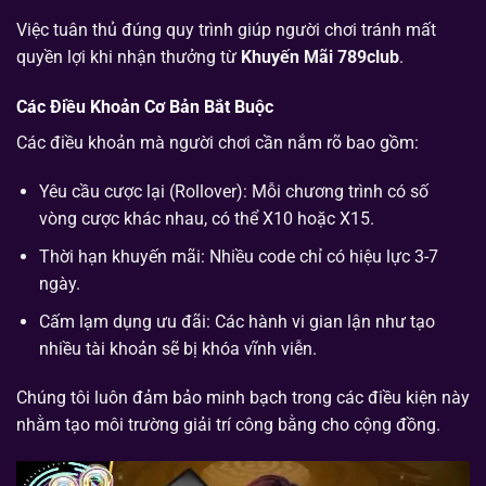
Việc tuân thủ đúng quy trình giúp người chơi tránh mất
quyền lợi khi nhận thưởng từ
Khuyến Mãi 789club
.
Các Điều Khoản Cơ Bản Bắt Buộc
Các điều khoản mà người chơi cần nắm rõ bao gồm:
Yêu cầu cược lại (Rollover): Mỗi chương trình có số
vòng cược khác nhau, có thể X10 hoặc X15.
Thời hạn khuyến mãi: Nhiều code chỉ có hiệu lực 3-7
ngày.
Cấm lạm dụng ưu đãi: Các hành vi gian lận như tạo
nhiều tài khoản sẽ bị khóa vĩnh viễn.
Chúng tôi luôn đảm bảo minh bạch trong các điều kiện này
nhằm tạo môi trường giải trí công bằng cho cộng đồng.