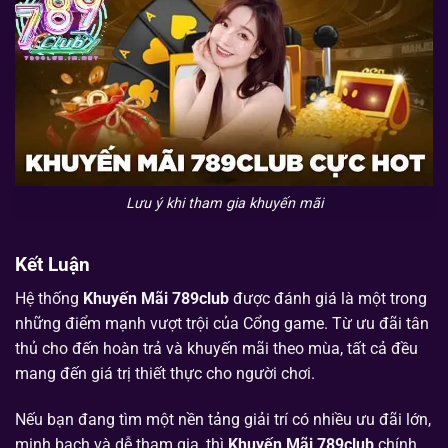
Lưu ý khi tham gia khuyến mãi
Kết Luận
Hệ thống
Khuyến Mãi 789club
được đánh giá là một trong
những điểm mạnh vượt trội của Cổng game. Từ ưu đãi tân
thủ cho đến hoàn trả và khuyến mãi theo mùa, tất cả đều
mang đến giá trị thiết thực cho người chơi.
Nếu bạn đang tìm một nền tảng giải trí có nhiều ưu đãi lớn,
minh bạch và dễ tham gia, thì
Khuyến Mãi 789club
chính