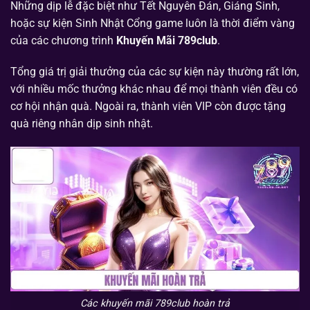
Những dịp lễ đặc biệt như Tết Nguyên Đán, Giáng Sinh,
hoặc sự kiện Sinh Nhật Cổng game luôn là thời điểm vàng
của các chương trình
Khuyến Mãi 789club
.
Tổng giá trị giải thưởng của các sự kiện này thường rất lớn,
với nhiều mốc thưởng khác nhau để mọi thành viên đều có
cơ hội nhận quà. Ngoài ra, thành viên VIP còn được tặng
quà riêng nhân dịp sinh nhật.
Các khuyến mãi 789club hoàn trả