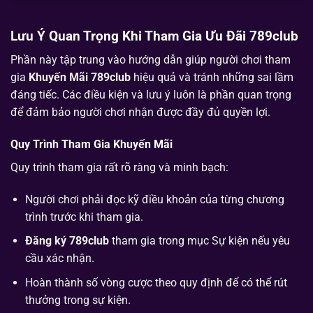
Lưu Ý Quan Trọng Khi Tham Gia Ưu Đãi 789club
Phần này tập trung vào hướng dẫn giúp người chơi tham
gia
Khuyến Mãi 789club
hiệu quả và tránh những sai lầm
đáng tiếc. Các điều kiện và lưu ý luôn là phần quan trọng
để đảm bảo người chơi nhận được đầy đủ quyền lợi.
Quy Trình Tham Gia Khuyến Mãi
Quy trình tham gia rất rõ ràng và minh bạch:
Người chơi phải đọc kỹ điều khoản của từng chương
trình trước khi tham gia.
Đăng ký 789club
tham gia trong mục Sự kiện nếu yêu
cầu xác nhận.
Hoàn thành số vòng cược theo quy định để có thể rút
thưởng trong sự kiện.