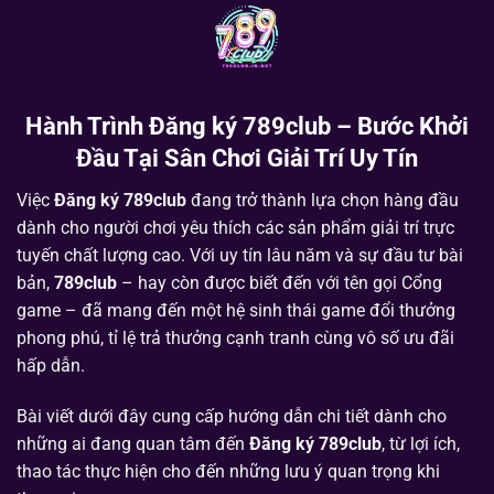
Bỏ
qua
nội
dung
Hành Trình Đăng ký 789club – Bước Khởi
Đầu Tại Sân Chơi Giải Trí Uy Tín
Việc
Đăng ký 789club
đang trở thành lựa chọn hàng đầu
dành cho người chơi yêu thích các sản phẩm giải trí trực
tuyến chất lượng cao. Với uy tín lâu năm và sự đầu tư bài
bản,
789club
– hay còn được biết đến với tên gọi Cổng
game – đã mang đến một hệ sinh thái game đổi thưởng
phong phú, tỉ lệ trả thưởng cạnh tranh cùng vô số ưu đãi
hấp dẫn.
Bài viết dưới đây cung cấp hướng dẫn chi tiết dành cho
những ai đang quan tâm đến
Đăng ký 789club
, từ lợi ích,
thao tác thực hiện cho đến những lưu ý quan trọng khi