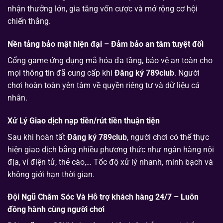
nhận thưởng lớn, gia tăng vốn cược và mở rộng cơ hội
chiến thắng.
Nền tảng bảo mật hiện đại – Đảm bảo an tâm tuyệt đối
Cổng game ứng dụng mã hóa đa tầng, bảo vệ an toàn cho
mọi thông tin đã cung cấp khi
Đăng ký 789club
. Người
chơi hoàn toàn yên tâm về quyền riêng tư và dữ liệu cá
nhân.
Xử Lý Giao dịch nạp tiền/rút tiền thuận tiện
Sau khi hoàn tất
Đăng ký 789club
, người chơi có thể thực
hiện giao dịch bằng nhiều phương thức như ngân hàng nội
địa, ví điện tử, thẻ cào,… Tốc độ xử lý nhanh, minh bạch và
không giới hạn thời gian.
Đội Ngũ Chăm Sóc Và Hỗ trợ khách hàng 24/7 – Luôn
đồng hành cùng người chơi