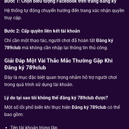
Bước 1: Chọn biểu tượng Facebook trên trang đăng ký
Hệ thống tự động chuyển hướng đến trang xác nhận quyền
truy cập.
Bước 2: Cấp quyền liên kết tài khoản
Chỉ cần một thao tác, người chơi đã hoàn tất
Đăng ký
789club
mà không cần nhập lại thông tin thủ công.
Giải Đáp Một Vài Thắc Mắc Thường Gặp Khi
Đăng ký 789club
Đây là mục đặc biệt quan trọng nhằm hỗ trợ người chơi
trong quá trình sử dụng tài khoản.
Lý do tại sao tôi không thể đăng ký 789club được?
Một số lỗi phổ biến khi thực hiện
Đăng ký 789club
có thể
bao gồm:
Tên tài khoản trùng lặp