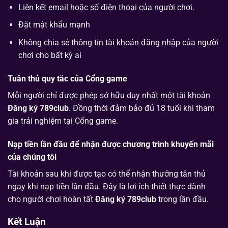
Liên kết email hoặc số điện thoại của người chơi.
Đặt mật khẩu mạnh
Không chia sẻ thông tin tài khoản đăng nhập của người
chơi cho bất kỳ ai
Tuân thủ quy tắc của Cổng game
Mỗi người chỉ được phép sở hữu duy nhất một tài khoản
Đăng ký 789club
. Đồng thời đảm bảo đủ 18 tuổi khi tham
gia trải nghiệm tại Cổng game.
Nạp tiền lần đầu để nhận được chương trình khuyến mãi
của chúng tôi
Tài khoản sau khi được tạo có thể nhận thưởng tân thủ
ngay khi nạp tiền lần đầu. Đây là lợi ích thiết thực dành
cho người chơi hoàn tất
Đăng ký 789club
trong lần đầu.
Kết Luận