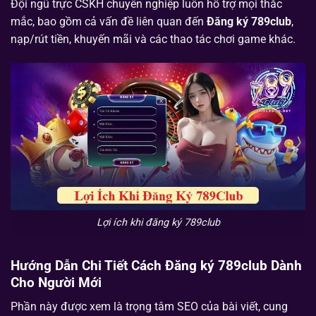
Đội ngũ trực CSKH chuyên nghiệp luôn hỗ trợ mọi thắc
mắc, bao gồm cả vấn đề liên quan đến
Đăng ký 789club
,
nạp/rút tiền, khuyến mãi và các thao tác chơi game khác.
Lợi ích khi đăng ký 789club
Hướng Dẫn Chi Tiết Cách Đăng ký 789club Dành
Cho Người Mới
Phần này được xem là trọng tâm SEO của bài viết, cung