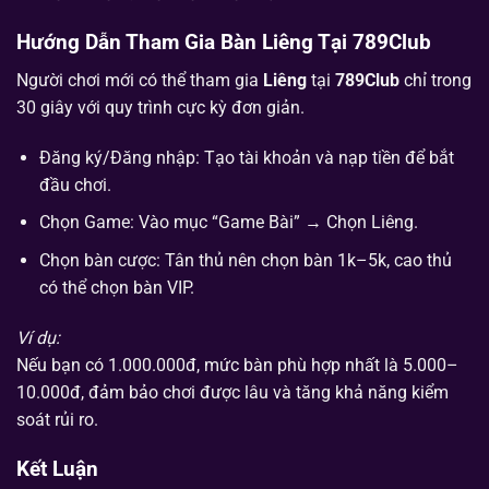
Hướng Dẫn Tham Gia Bàn Liêng Tại 789Club
Người chơi mới có thể tham gia
Liêng
tại
789Club
chỉ trong
30 giây với quy trình cực kỳ đơn giản.
Đăng ký/Đăng nhập: Tạo tài khoản và nạp tiền để bắt
đầu chơi.
Chọn Game: Vào mục “Game Bài” → Chọn Liêng.
Chọn bàn cược: Tân thủ nên chọn bàn 1k–5k, cao thủ
có thể chọn bàn VIP.
Ví dụ:
Nếu bạn có 1.000.000đ, mức bàn phù hợp nhất là 5.000–
10.000đ, đảm bảo chơi được lâu và tăng khả năng kiểm
soát rủi ro.
Kết Luận