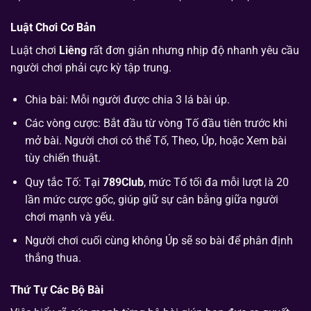
Luật Chơi Cơ Bản
Luật chơi
Liêng
rất đơn giản nhưng nhịp độ nhanh yêu cầu
người chơi phải cực kỳ tập trung.
Chia bài: Mỗi người được chia 3 lá bài úp.
Các vòng cược: Bắt đầu từ vòng Tố đầu tiên trước khi
mở bài. Người chơi có thể Tố, Theo, Úp, hoặc Xem bài
tùy chiến thuật.
Quy tắc Tố: Tại
789Club
, mức Tố tối đa mỗi lượt là 20
lần mức cược gốc, giúp giữ sự cân bằng giữa người
chơi mạnh và yếu.
Người chơi cuối cùng không Úp sẽ so bài để phân định
thắng thua.
Thứ Tự Các Bộ Bài