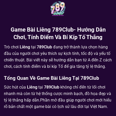
Bỏ
qua
nội
dung
Game Bài Liêng 789Club- Hướng Dẫn
Chơi, Tính Điểm Và Bí Kíp Tố Thắng
Trò chơi
Liêng
tại
789Club
đang trở thành lựa chọn hàng
đầu của người chơi yêu thích sự kịch tính, tốc độ và yếu tố
chiến thuật. Bài viết này sẽ hướng dẫn bạn từ A đến Z cách
chơi, cách tính điểm và bí kíp Tố để gia tăng tỷ lệ thắng.
Tổng Quan Về Game Bài Liêng Tại 789Club
Sức hút của
Liêng
tại
789Club
không chỉ đến từ lối chơi
nhanh mà còn từ hệ thống cược minh bạch, đồ họa đẹp và
tỷ lệ thắng hấp dẫn.Phần mở đầu giúp người chơi mới hiểu
rõ bản chất một game bài có lịch sử lâu đời tại Việt Nam.