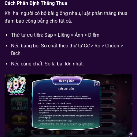
Cách Phân Định Thắng Thua
Khi hai người có bộ bài giống nhau, luật phân thắng thua
đảm bảo công bằng cho tất cả.
Thứ tự ưu tiên: Sáp > Liêng > Ảnh > Điểm.
Nếu bằng bộ: So chất theo thứ tự Cơ > Rô > Chuồn >
Bích.
Nếu cùng chất: So lá bài lớn nhất.